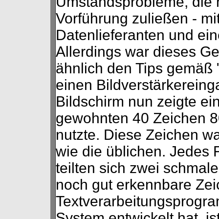
Umstandsprobleme, die n
Vorführung zuließen - mi
Datenlieferanten und ein
Allerdings war dieses Ger
ähnlich den Tips gemäß 
einen Bildverstärkereing
Bildschirm nun zeigte ei
gewohnten 40 Zeichen 80
nutzte. Diese Zeichen wa
wie die üblichen. Jedes
teilten sich zwei schmal
noch gut erkennbare Ze
Textverarbeitungsprogra
System entwickelt hat, is